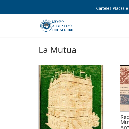
Carteles Placas e 
La Mutua
Rec
Mut
Arg