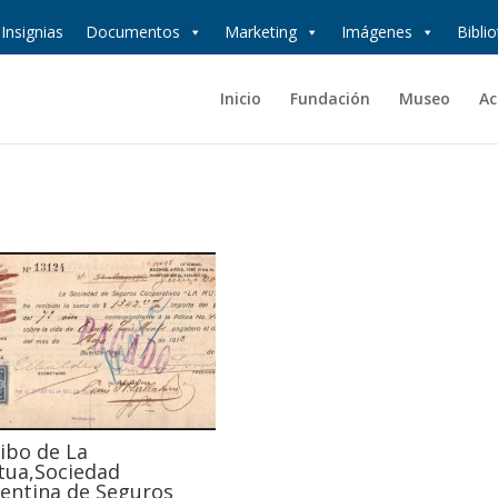
Insignias
Documentos
Marketing
Imágenes
Bibli
Inicio
Fundación
Museo
Ac
ibo de La
ua,Sociedad
entina de Seguros