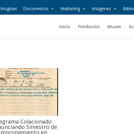
Insignias
Documentos
Marketing
Imágenes
Bibli
Inicio
Fundación
Museo
Ac
egrama Colacionado
unciando Siniestro de
smoronamiento en