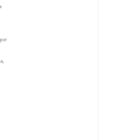
a
 por
va,