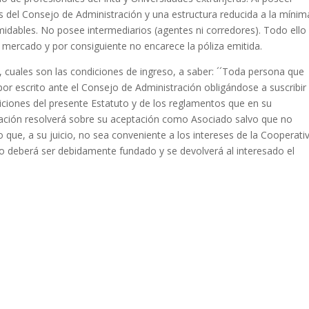
 del Consejo de Administración y una estructura reducida a la mínim
idables. No posee intermediarios (agentes ni corredores). Todo ello
 mercado y por consiguiente no encarece la póliza emitida.
º, cuales son las condiciones de ingreso, a saber: ´´Toda persona que
por escrito ante el Consejo de Administración obligándose a suscribir
siciones del presente Estatuto y de los reglamentos que en su
ración resolverá sobre su aceptación como Asociado salvo que no
o que, a su juicio, no sea conveniente a los intereses de la Cooperati
eso deberá ser debidamente fundado y se devolverá al interesado el