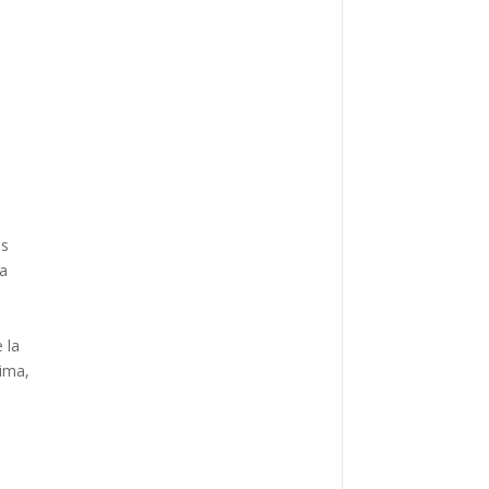
os
la
 la
rima,