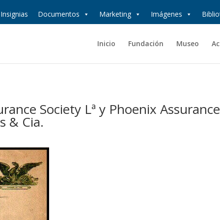
Insignias
Documentos
Marketing
Imágenes
Bibli
Inicio
Fundación
Museo
Ac
rance Society Lª y Phoenix Assuranc
s & Cia.