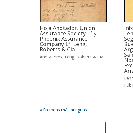
Hoja Anotador. Union
Inf
Assurance Society Lª y
Len
Phoenix Assurance
Seg
Company Lª. Leng,
Bue
Roberts & Cia.
Arg
San
Anotadores
,
Leng, Roberts & Cia
Nor
Exc
Ari
Leng
Publ
« Entradas más antiguas