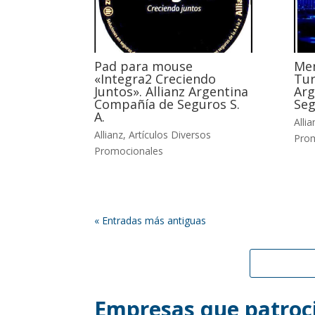
Pad para mouse
Men
«Integra2 Creciendo
Tur
Juntos». Allianz Argentina
Arg
Compañía de Seguros S.
Seg
A.
Allia
Allianz
,
Artículos Diversos
Pro
Promocionales
« Entradas más antiguas
Empresas que patroci