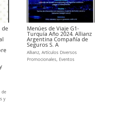
 de
Menúes de Viaje G1-
Turquía Año 2024. Allianz
al
Argentina Compañía de
Seguros S. A
bre
Allianz
,
Artículos Diversos
Promocionales
,
Eventos
y
o de
s y