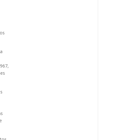
los
la
1967,
nes
as
as
e
utos