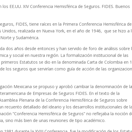
en los EE.UU. XIV Conferencia Hemisférica de Seguros. FIDES. Buenos
guros, FIDES, tiene raíces en la Primera Conferencia Hemisférica de
 Unidos, realizada en Nueva York, en el año de 1946, que se hizo a 
 Norte y Sudamérica.
da dos años desde entonces y han servido de foro de análisis sobre 
ca y social en nuestra región. La formalización institucional de las
s primeros Estatutos se dio en la denominada Carta de Colombia en 
 de los seguros que servirían como guía de acción de las organizacio
elegación Mexicana se propuso y aprobó cambiar la denominación de l
nteramericana de Empresas de Seguros FIDES. En el texto de la
 Asamblea Plenaria de la Conferencia Hemisférica de Seguros sobre
ecuento detallado del ideario y los desarrollos institucionales de l
nación “Conferencia Hemisférica de Seguros” no reflejaba la noción d
pia, sino más bien de unas reuniones de tipo académico.
1981 durante la XVIII Conferencia, fue la modificación de los Estat