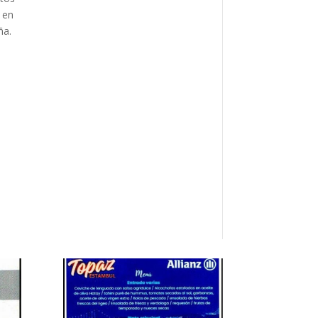
 en
ña.