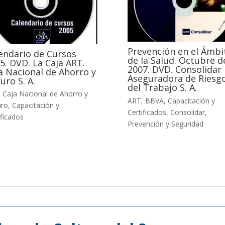
Prevención en el Ámbi
endario de Cursos
de la Salud. Octubre d
5. DVD. La Caja ART.
2007. DVD. Consolidar
a Nacional de Ahorro y
Aseguradora de Riesg
uro S. A.
del Trabajo S. A.
,
Caja Nacional de Ahorro y
ART
,
BBVA
,
Capacitación y
uro
,
Capacitación y
Certificados
,
Consolidar
,
ificados
Prevención y Seguridad