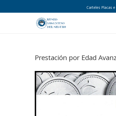
Carteles Placas e 
Prestación por Edad Avanza