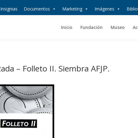
Insignias
Documentos
Marketing
Imágenes
Bibli
Inicio
Fundación
Museo
Ac
da – Folleto II. Siembra AFJP.