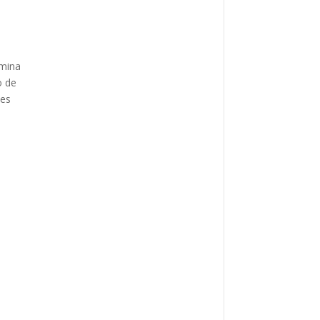
imina
o de
nes