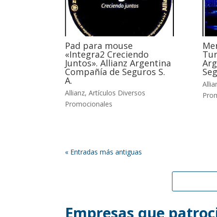
Pad para mouse
Men
«Integra2 Creciendo
Tur
Juntos». Allianz Argentina
Arg
Compañía de Seguros S.
Seg
A.
Allia
Allianz
,
Artículos Diversos
Pro
Promocionales
« Entradas más antiguas
Empresas que patroci