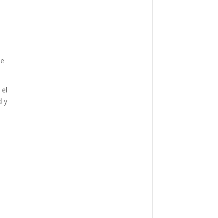
de
 el
d y