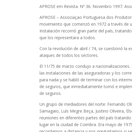
APROSE em Revista. Nº 36. Novenbro 1997. Asso
APROSE – Associaçao Portuguesa dos Produtores
movimiento que comenzó en 1972 a través de un
Instalación recorrió gran parte del país, tratan
que los representara a todos.
Con la revolución de abril / 74, se cuestionó la 
ataques de todos los sectores.
El 11/75 de marzo condujo a nacionalizaciones. 
las instalaciones de las aseguradoras y los cor
para nada y se habló de terminar con los interm
de seguros, que inmediatamente tomó e impleme
de seguros.
Un grupo de mediadores del norte: Fernando Oliv
Samagaio, Luís Megre Beça, Justino Oliveira, El
reuniones en diferentes partes del país tratando
lugar en la ciudad de Coimbra. Era mayo de 197
recordamos a distancia y nos preguntamos si se 