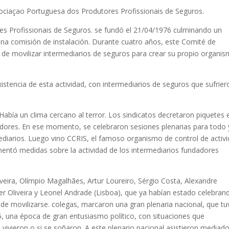
ciaçao Portuguesa dos Produtores Profissionais de Seguros.
 Profissionais de Seguros. se fundó el 21/04/1976 culminando un
a comisión de instalación. Durante cuatro años, este Comité de
do de movilizar intermediarios de seguros para crear su propio organi
existencia de esta actividad, con intermediarios de seguros que sufrier
Había un clima cercano al terror. Los sindicatos decretaron piquetes 
redores. En ese momento, se celebraron sesiones plenarias para todo 
ediarios. Luego vino CCRIS, el famoso organismo de control de activ
ntó medidas sobre la actividad de los intermediarios fundadores
eira, Olímpio Magalhães, Artur Loureiro, Sérgio Costa, Alexandre
ser Oliveira y Leonel Andrade (Lisboa), que ya habían estado celebran
 de movilizarse. colegas, marcaron una gran plenaria nacional, que t
5, una época de gran entusiasmo político, con situaciones que
vivieron o si se soñaron. A este plenario nacional asistieron mediad